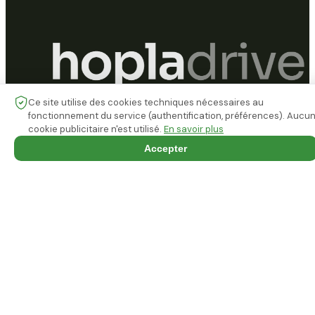
Ce site utilise des cookies techniques nécessaires au
fonctionnement du service (authentification, préférences). Aucu
Votre VTC de confiance à Strasbourg et
cookie publicitaire n'est utilisé.
En savoir plus
dans tout le Bas-Rhin.
Accepter
Paiement sécurisé Stripe
Chauffeurs vérifiés VTC
VTC agréé Bas-Rhin
RÉSERVER
Réserver une course
Planifier un trajet