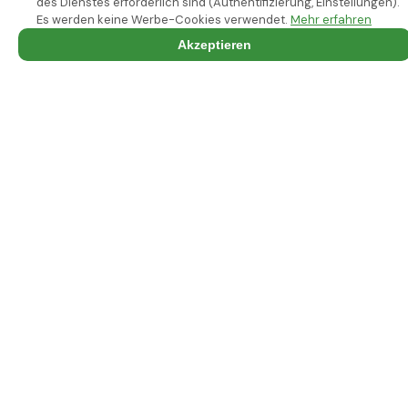
des Dienstes erforderlich sind (Authentifizierung, Einstellungen).
Es werden keine Werbe-Cookies verwendet.
Mehr erfahren
Akzeptieren
Ihr zuverlässiger Fahrservice in Straßburg
und im gesamten Bas-Rhin.